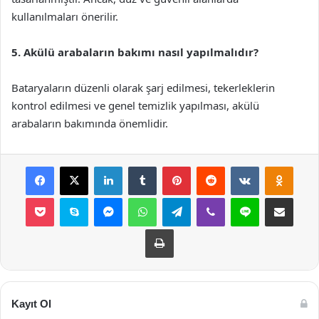
kullanılmaları önerilir.
5. Akülü arabaların bakımı nasıl yapılmalıdır?
Bataryaların düzenli olarak şarj edilmesi, tekerleklerin
kontrol edilmesi ve genel temizlik yapılması, akülü
arabaların bakımında önemlidir.
Facebook
X
LinkedIn
Tumblr
Pinterest
Reddit
VKontakte
Odnok
Pocket
Skype
Messenger
WhatsApp
Telegram
Viber
Line
E-Posta ile payla
Yazdır
Kayıt Ol