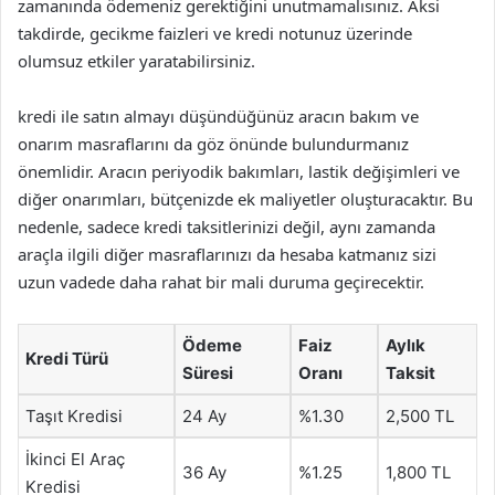
zamanında ödemeniz gerektiğini unutmamalısınız. Aksi
takdirde, gecikme faizleri ve kredi notunuz üzerinde
olumsuz etkiler yaratabilirsiniz.
kredi ile satın almayı düşündüğünüz aracın bakım ve
onarım masraflarını da göz önünde bulundurmanız
önemlidir. Aracın periyodik bakımları, lastik değişimleri ve
diğer onarımları, bütçenizde ek maliyetler oluşturacaktır. Bu
nedenle, sadece kredi taksitlerinizi değil, aynı zamanda
araçla ilgili diğer masraflarınızı da hesaba katmanız sizi
uzun vadede daha rahat bir mali duruma geçirecektir.
Ödeme
Faiz
Aylık
Kredi Türü
Süresi
Oranı
Taksit
Taşıt Kredisi
24 Ay
%1.30
2,500 TL
İkinci El Araç
36 Ay
%1.25
1,800 TL
Kredisi