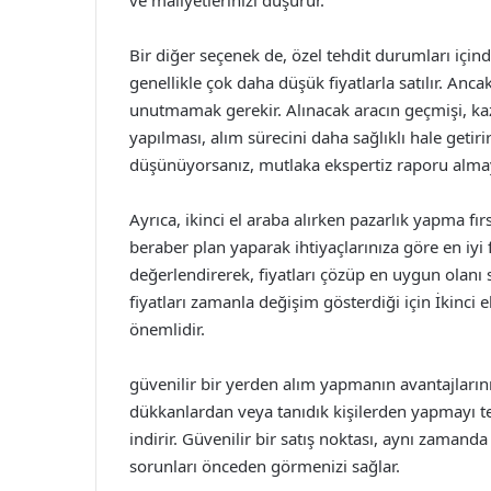
ve maliyetlerinizi düşürür.
Bir diğer seçenek de, özel tehdit durumları içind
genellikle çok daha düşük fiyatlarla satılır. Anc
unutmamak gerekir. Alınacak aracın geçmişi, ka
yapılması, alım sürecini daha sağlıklı hale getiri
düşünüyorsanız, mutlaka ekspertiz raporu alma
Ayrıca, ikinci el araba alırken pazarlık yapma fı
beraber plan yaparak ihtiyaçlarınıza göre en iyi f
değerlendirerek, fiyatları çözüp en uygun olanı s
fiyatları zamanla değişim gösterdiği için İkinci
önemlidir.
güvenilir bir yerden alım yapmanın avantajların
dükkanlardan veya tanıdık kişilerden yapmayı ter
indirir. Güvenilir bir satış noktası, aynı zamand
sorunları önceden görmenizi sağlar.