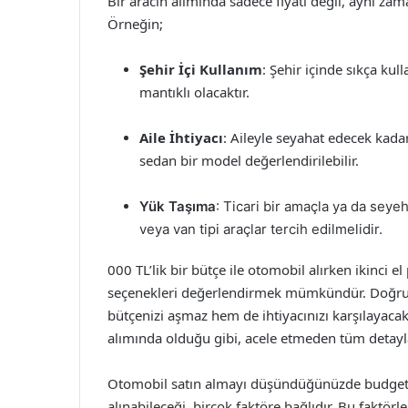
Bir aracın alımında sadece fiyatı değil, aynı za
Örneğin;
Şehir İçi Kullanım
: Şehir içinde sıkça kul
mantıklı olacaktır.
Aile İhtiyacı
: Aileyle seyahat edecek kada
sedan bir model değerlendirilebilir.
Yük Taşıma
: Ticari bir amaçla ya da seye
veya van tipi araçlar tercih edilmelidir.
000 TL’lik bir bütçe ile otomobil alırken ikinci el
seçenekleri değerlendirmek mümkündür. Doğru mo
bütçenizi aşmaz hem de ihtiyacınızı karşılayacak
alımında olduğu gibi, acele etmeden tüm detayl
Otomobil satın almayı düşündüğünüzde budget ço
alınabileceği, birçok faktöre bağlıdır. Bu faktör