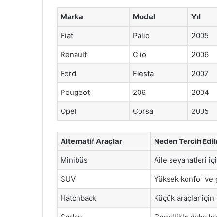
Marka
Model
Yıl
Fiat
Palio
2005
Renault
Clio
2006
Ford
Fiesta
2007
Peugeot
206
2004
Opel
Corsa
2005
Alternatif Araçlar
Neden Tercih Edil
Minibüs
Aile seyahatleri iç
SUV
Yüksek konfor ve g
Hatchback
Küçük araçlar için
Sedan
Genellikle daha kon