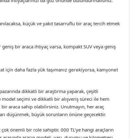
manda ihtiyaçlarınızı da göz önünde bulundurmalısınız.
lanılacaksa, küçük ve yakıt tasarruflu bir araç tercih etmek
r geniş bir araca ihtiyaç varsa, kompakt SUV veya geniş
hat için daha fazla yük taşımanız gerekiyorsa, kamyonet
 pazarında dikkatli bir araştırma yaparak, çeşitli
del seçimi ve dikkatli bir alışveriş süreci ile hem
 bir araca sahip olabilirsiniz. Unutmayın, her araç
arı düşünmek, büyük sorunların önüne geçecektir.
k önemli bir role sahiptir. 000 TL’ye hangi araçların
ler arasında aracın modeli, yaşı, durumu ve kilometresi