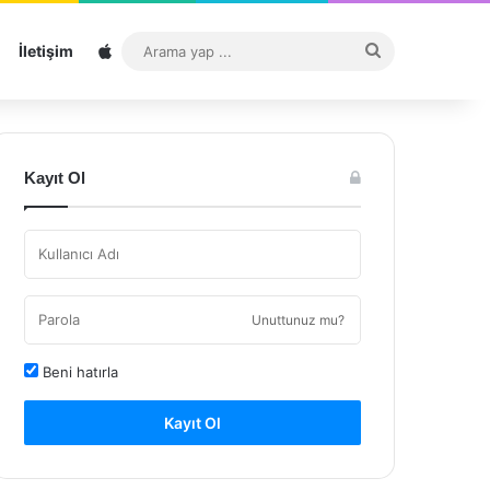
Sitemap
Arama
İletişim
yap
...
Kayıt Ol
Unuttunuz mu?
Beni hatırla
Kayıt Ol