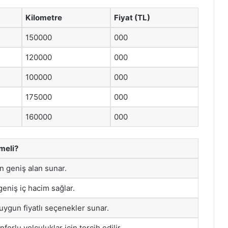
Kilometre
Fiyat (TL)
150000
000
120000
000
100000
000
175000
000
160000
000
meli?
in geniş alan sunar.
eniş iç hacim sağlar.
 uygun fiyatlı seçenekler sunar.
forlu yolculuklar için tercih edilir.