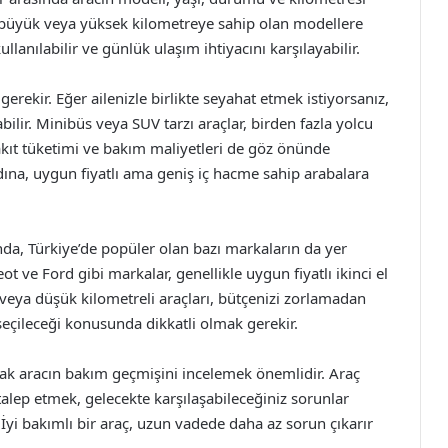
şı büyük veya yüksek kilometreye sahip olan modellere
ullanılabilir ve günlük ulaşım ihtiyacını karşılayabilir.
z gerekir. Eğer ailenizle birlikte seyahat etmek istiyorsanız,
bilir. Minibüs veya SUV tarzı araçlar, birden fazla yolcu
yakıt tüketimi ve bakım maliyetleri de göz önünde
ına, uygun fiyatlı ama geniş iç hacme sahip arabalara
nda, Türkiye’de popüler olan bazı markaların da yer
ot ve Ford gibi markalar, genellikle uygun fiyatlı ikinci el
veya düşük kilometreli araçları, bütçenizi zorlamadan
 seçileceği konusunda dikkatli olmak gerekir.
nacak aracın bakım geçmişini incelemek önemlidir. Araç
 talep etmek, gelecekte karşılaşabileceğiniz sorunlar
 İyi bakımlı bir araç, uzun vadede daha az sorun çıkarır